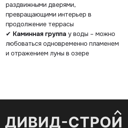
раздвижными дверями,
превращающими интерьер в
КОНТАКТЫ
продолжение террасы
Адрес: ул. Раковская, д. 27
✔
Каминная группа
у воды – можно
Эл.почта: divid.by@ya.ru
Телефон: +375 (29) 332-19-20
любоваться одновременно пламенем
и отражением луны в озере
INSTAGRAM
TELEGRAM
WHATSAPP
получить бесплатную консультацию
Политика конфиденциальности