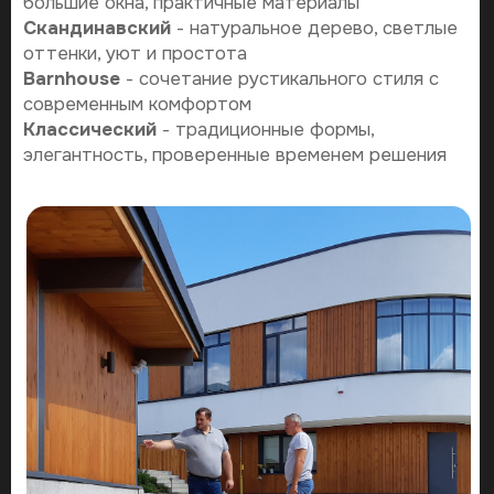
автономные решения
- отопление для круглогодичного использования
Преимущества гостевого дома
Приватность для всех
- гости чувствуют себя
комфортно в отдельном пространстве, а хозяева
сохраняют личное пространство.
Дополнительная полезная площадь
-
расширение функционала участка без
перестройки основного дома.
Источник дохода
- возможность сдачи в аренду
через онлайн-платформы в периоды, когда
гостевой дом не используется.
Многофункциональное использование
-
домашний офис, творческая студия, зона для
хобби, помещение для взрослых детей.
Как мы работаем?
почему стоит выбрать наше архитектурное
бюро
Передача проекта -
полный пакет документов для