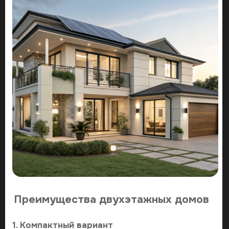
Преимущества двухэтажных домов
1. Компактный вариант
Площадь 30-50 м²:
спальня, санузел, небольшая зона отдыха
Идеально для размещения 2-3 гостей
2. С баней или сауной
Зона парной и душевая
Комната отдыха с кухонным уголком
Спальное место на мансарде или отдельная
спальня
3. Над гаражом
Первый уровень: гараж на 1-2 автомобиля или
мастерская
Второй уровень: полноценное жилое
пространство
Экономия территории участка
Архитектурные стили гостевых
домов
Современный
- минималистичные формы,
большие окна, практичные материалы
Скандинавский
- натуральное дерево, светлые
оттенки, уют и простота
Barnhouse
- сочетание рустикального стиля с