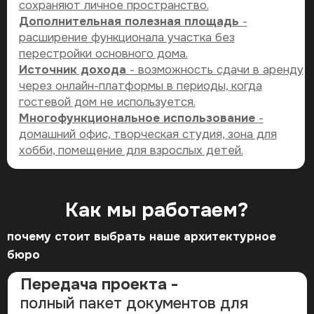
СВЯЖИТЕСЬ С НАМИ
И БУДЬТЕ
УВЕРЕНЫ, ЧТО
СОТРУДНИЧЕСТВО БУДЕТ
ПРИЯТНЫМ И РЕЗУЛЬТАТИВНЫМ
Адрес: ул. Раковская, д. 27
Эл.почта:
divid.by@ya.ru
Телефон:
+375 (29) 332-19-20