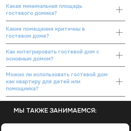
Какая минимальная площадь
гостевого домика?
Какие помещения критичны в
гостевом доме?
Как интегрировать гостевой дом с
основным домом?
Можно ли использовать гостевой дом
как квартиру для детей или
помощника?