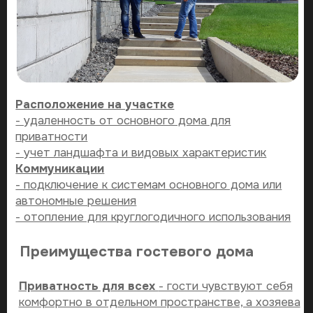
строительств
Проектирование -
детальные 3D-модели вашего
будущего гостевого дома
3D-визуализация -
реалистичные изображения и
помощь в получении разрешений
Выезд на участок -
оценка рельефа, освещенности и
оптимального расположения
СО ВСЕМИ НАШИМ УСЛУГАМИ
ВЫ СМОЖЕТЕ ОЗНАКОМИТЬСЯ
НА ОТДЕЛЬНОЙ СТРАНИЦЕ
смотреть все услуги
контакты