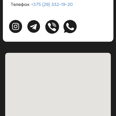
проекты дома с гаражом;
проекты с панорамными окнами;
проекты двухэтажного дома;
НАВИГАЦИЯ
Наши направления и услуги
О компании
Портфолио
Актуальные статьи
КОНТАКТЫ
Адрес: ул. Раковская, д. 27
Эл.почта: divid.by@ya.ru